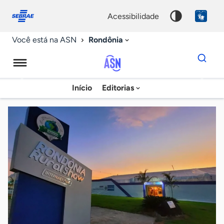
Fale
Acessibilidade
conosco
0
acessibilidade
9
Rondônia
Você está na ASN
Dados
para
busca
Agência
Início
Editorias
Palavra
Sebrae
chave
de
Notícias