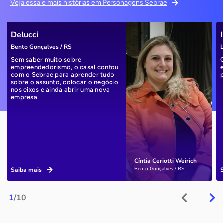
Veja essa e mais histórias em Personagens Sebrae
Delucci
Bento Gonçalves / RS
L
Sem saber muito sobre
empreendedorismo, o casal contou
com o Sebrae para aprender tudo
sobre o assunto, colocar o negócio
nos eixos e ainda abrir uma nova
empresa
Cíntia Ceriotti Weirich
Bento Gonçalves / RS
Saiba mais
1
/10