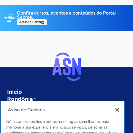
Confira cursos, eventos e conteúdos do Portal
Sebrae.
Acesse o Portal
Início
Rondônia
Sobre a ASN
Aviso de Cookies
Últimas notícias
Entre em contato
Nós usamos cookies e outras tecnologias semelhantes para
Editorias
melhorar a sua experiência em nossos serviços, personalizar
publicidade e recomendar conteúdo de seu interesse. Ao utilizar