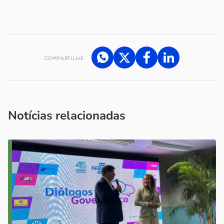
-
COMPARTILHE
Acesse nossos canais de atendimento
Ficou com alguma dúvida?
.
Se
você é um profissional da imprensa, entre em contato pelo
imprensa@sebrae.com.br
fale com a ASN em cada UF
ou
Notícias relacionadas