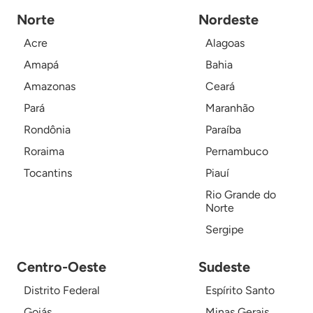
Norte
Nordeste
Acre
Alagoas
Amapá
Bahia
Amazonas
Ceará
Pará
Maranhão
Rondônia
Paraíba
Roraima
Pernambuco
Tocantins
Piauí
Rio Grande do
Norte
Sergipe
Centro-Oeste
Sudeste
Distrito Federal
Espírito Santo
Goiás
Minas Gerais