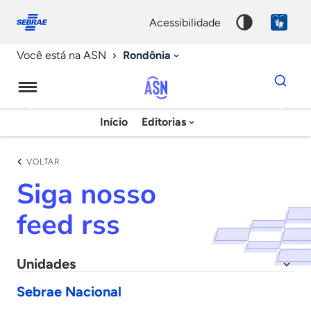
Fale
Acessibilidade
conosco
0
acessibilidade
9
Rondônia
Você está na ASN
Dados
para
busca
Agência
Início
Editorias
Palavra
Sebrae
chave
de
VOLTAR
Notícias
Siga nosso
feed rss
Unidades
Sebrae Nacional