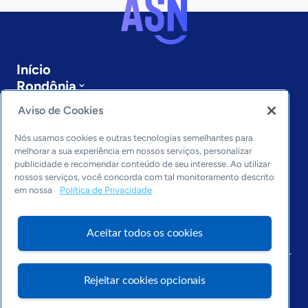
Início
Rondônia
Sobre a ASN
Aviso de Cookies
Últimas notícias
Entre em contato
Nós usamos cookies e outras tecnologias semelhantes para
Editorias
melhorar a sua experiência em nossos serviços, personalizar
publicidade e recomendar conteúdo de seu interesse. Ao utilizar
Economia & Política
nossos serviços, você concorda com tal monitoramento descrito
em nossa
Política de Privacidade
Inovação & Tecnologia
Cultura empreendedora
Dados
Aceitar todos os cookies
Arquivo
Rejeitar cookies opcionais