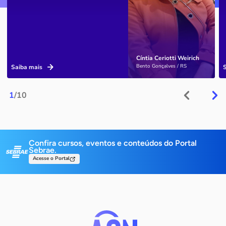
Cíntia Ceriotti Weirich
Bento Gonçalves / RS
Saiba mais
1
/10
Confira cursos, eventos e conteúdos do Portal
Sebrae.
Acesse o Portal