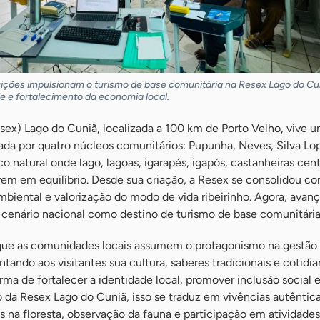
uições impulsionam o turismo de base comunitária na Resex Lago do Cu
e e fortalecimento da economia local.
esex) Lago do Cuniã, localizada a 100 km de Porto Velho, vive 
da por quatro núcleos comunitários: Pupunha, Neves, Silva Lo
o natural onde lago, lagoas, igarapés, igapós, castanheiras cen
ivem em equilíbrio. Desde sua criação, a Resex se consolidou 
iental e valorização do modo de vida ribeirinho. Agora, avanç
 cenário nacional como destino de turismo de base comunitária
e as comunidades locais assumem o protagonismo na gestão
entando aos visitantes sua cultura, saberes tradicionais e cotidi
rma de fortalecer a identidade local, promover inclusão social e
 da Resex Lago do Cuniã, isso se traduz em vivências autêntic
as na floresta, observação da fauna e participação em atividades