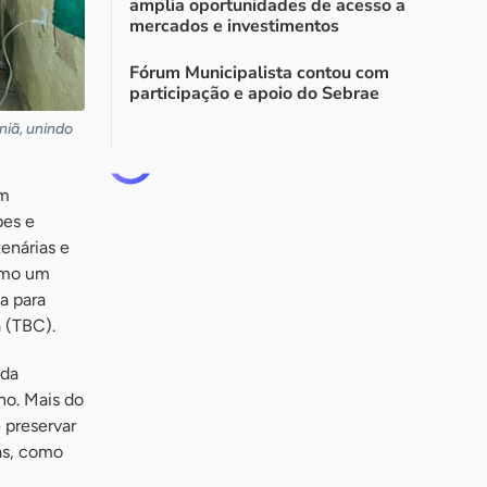
amplia oportunidades de acesso a
mercados e investimentos
Fórum Municipalista contou com
participação e apoio do Sebrae
niã, unindo
um
pes e
tenárias e
como um
a para
 (TBC).
 da
ano. Mais do
 preservar
as, como