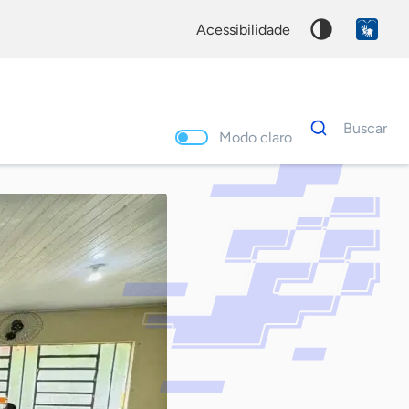
acessibilidade
Dados
Buscar
para
Modo claro
busca
Palavra
chave