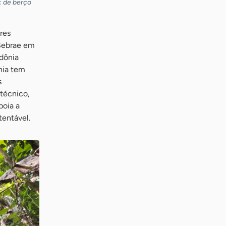
: de berço
res
 Sebrae em
ndônia
nia tem
s
 técnico,
poia a
tentável.