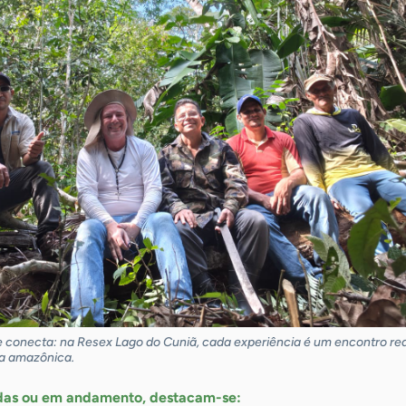
 e conecta: na Resex Lago do Cuniã, cada experiência é um encontro re
za amazônica.
zadas ou em andamento, destacam-se: