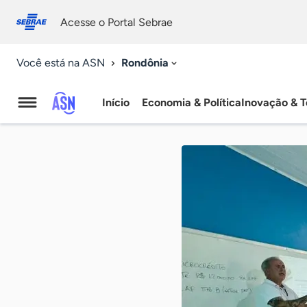
Fale
Acessibilidade
conosco
0
Acesse o Portal Sebrae
9
Rondônia
Você está na ASN
Início
Economia & Política
Inovação & T
Agência
Sebrae
de
Notícias