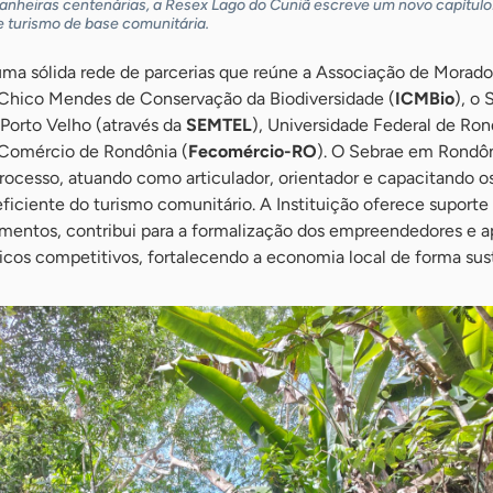
tanheiras centenárias, a Resex Lago do Cuniã escreve um novo capítulo
de turismo de base comunitária.
uma sólida rede de parcerias que reúne a Associação de Morado
to Chico Mendes de Conservação da Biodiversidade (
ICMBio
), o
 Porto Velho (através da
SEMTEL
), Universidade Federal de Ro
 Comércio de Rondônia (
Fecomércio-RO
). O Sebrae em Rondô
rocesso, atuando como articulador, orientador e capacitando o
ficiente do turismo comunitário. A Instituição oferece suporte
amentos, contribui para a formalização dos empreendedores e a
ticos competitivos, fortalecendo a economia local de forma sus