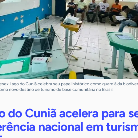
sex Lago do Cuniã celebra seu papel histórico como guardiã da biodive
como novo destino de turismo de base comunitária no Brasil.
 do Cuniã acelera para s
erência nacional em turis