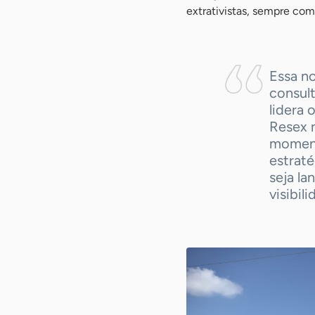
extrativistas, sempre com 
Essa n
consult
lidera 
Resex 
moment
estraté
seja l
visibil