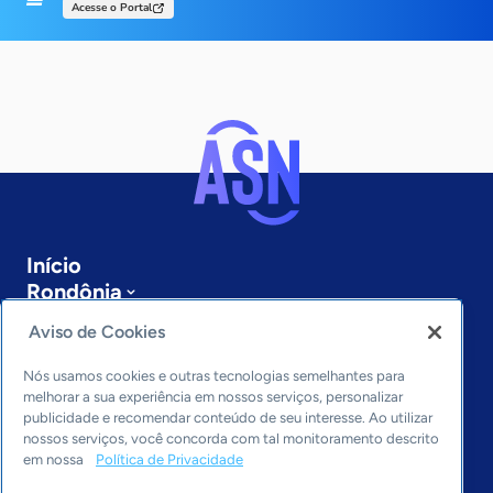
Acesse o Portal
Início
Rondônia
Sobre a ASN
Aviso de Cookies
Últimas notícias
Entre em contato
Nós usamos cookies e outras tecnologias semelhantes para
Editorias
melhorar a sua experiência em nossos serviços, personalizar
publicidade e recomendar conteúdo de seu interesse. Ao utilizar
Economia & Política
nossos serviços, você concorda com tal monitoramento descrito
em nossa
Política de Privacidade
Inovação & Tecnologia