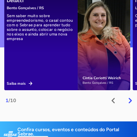
Delucci
Bento Gonçalves / RS
L
Sem saber muito sobre
empreendedorismo, o casal contou
com o Sebrae para aprender tudo
sobre o assunto, colocar o negócio
nos eixos e ainda abrir uma nova
empresa
Cíntia Ceriotti Weirich
Bento Gonçalves / RS
Saiba mais
1
/10
Confira cursos, eventos e conteúdos do Portal
Sebrae.