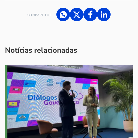
COMPARTILHE
Acesse nossos canais de atendimento
Ficou com alguma dúvida?
.
Se
você é um profissional da imprensa, entre em contato pelo
imprensa@sebrae.com.br
fale com a ASN em cada UF
ou
Notícias relacionadas