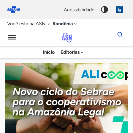
Fale
Acessibilidade
conosco
0
acessibilidade
9
Rondônia
Você está na ASN
Dados
para
busca
Agência
Início
Editorias
Palavra
Sebrae
chave
de
Notícias