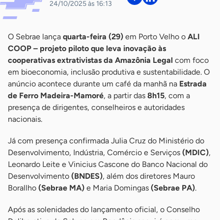
24/10/2025 às 16:13
O Sebrae lança
quarta-feira (29)
em Porto Velho o
ALI
COOP – projeto piloto que leva inovação às
cooperativas extrativistas da Amazônia Legal
com foco
em bioeconomia, inclusão produtiva e sustentabilidade. O
anúncio acontece durante um café da manhã na
Estrada
de Ferro Madeira-Mamoré
, a partir das
8h15
, com a
presença de dirigentes, conselheiros e autoridades
nacionais.
Já com presença confirmada Julia Cruz do Ministério do
Desenvolvimento, Indústria, Comércio e Serviços
(MDIC)
,
Leonardo Leite e Vinicius Cascone do Banco Nacional do
Desenvolvimento
(BNDES)
, além dos diretores Mauro
Borallho
(Sebrae MA)
e Maria Domingas
(Sebrae PA)
.
Após as solenidades do lançamento oficial, o Conselho