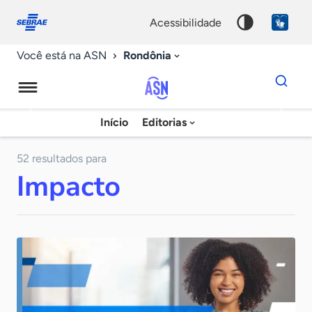
Fale
Acessibilidade
conosco
0
acessibilidade
9
Rondônia
Você está na ASN
Dados
para
busca
Agência
Início
Editorias
Palavra
Sebrae
chave
de
52 resultados para
Impacto
Notícias