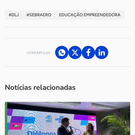
#DLJ
#SEBRAERO
EDUCAÇÃO EMPREENDEDORA
COMPARTILHE
Acesse nossos canais de atendimento
Ficou com alguma dúvida?
.
Se
você é um profissional da imprensa, entre em contato pelo
imprensa@sebrae.com.br
fale com a ASN em cada UF
ou
Notícias relacionadas