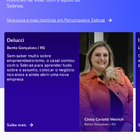
histórias de vida, com o apoio do
Sebrae.
Veja essa e mais histórias em Personagens Sebrae
Delucci
Bento Gonçalves / RS
L
Sem saber muito sobre
empreendedorismo, o casal contou
com o Sebrae para aprender tudo
sobre o assunto, colocar o negócio
nos eixos e ainda abrir uma nova
empresa
Cíntia Ceriotti Weirich
Bento Gonçalves / RS
Saiba mais