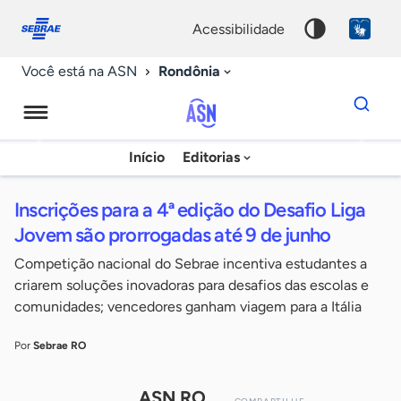
Fale
Acessibilidade
conosco
0
acessibilidade
9
Rondônia
Você está na ASN
Dados
para
busca
Agência
Início
Editorias
Palavra
Sebrae
chave
de
Inscrições para a 4ª edição do Desafio Liga
Notícias
Jovem são prorrogadas até 9 de junho
Competição nacional do Sebrae incentiva estudantes a
criarem soluções inovadoras para desafios das escolas e
comunidades; vencedores ganham viagem para a Itália
Por
Sebrae RO
ASN RO