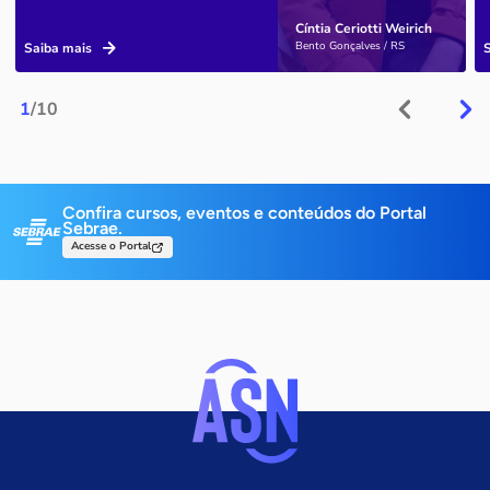
Cíntia Ceriotti Weirich
Bento Gonçalves / RS
Saiba mais
1
/10
Confira cursos, eventos e conteúdos do Portal
Sebrae.
Acesse o Portal