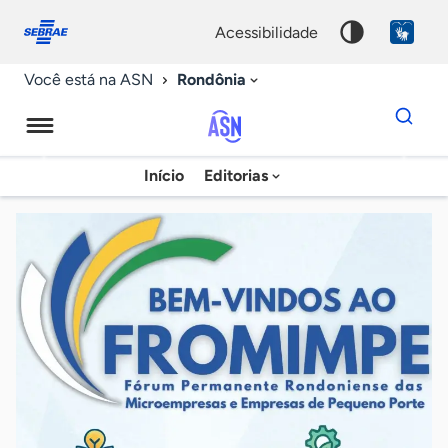
Fale
Acessibilidade
conosco
0
acessibilidade
9
Rondônia
Você está na ASN
Dados
para
busca
Agência
Início
Editorias
Palavra
Sebrae
chave
de
Notícias