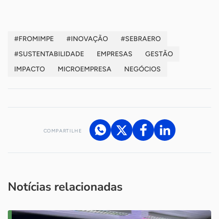
#FROMIMPE
#INOVAÇÃO
#SEBRAERO
#SUSTENTABILIDADE
EMPRESAS
GESTÃO
IMPACTO
MICROEMPRESA
NEGÓCIOS
COMPARTILHE
Acesse nossos canais de atendimento
Ficou com alguma dúvida?
.
Se
você é um profissional da imprensa, entre em contato pelo
imprensa@sebrae.com.br
fale com a ASN em cada UF
ou
Notícias relacionadas