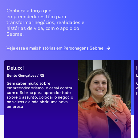
Conheça a força que
empreendedores têm para
transformar negócios, realidades e
histórias de vida, com o apoio do
Sebrae.
Veja essa e mais histórias em Personagens Sebrae
Delucci
Bento Gonçalves / RS
L
Sem saber muito sobre
empreendedorismo, o casal contou
com o Sebrae para aprender tudo
sobre o assunto, colocar o negócio
nos eixos e ainda abrir uma nova
empresa