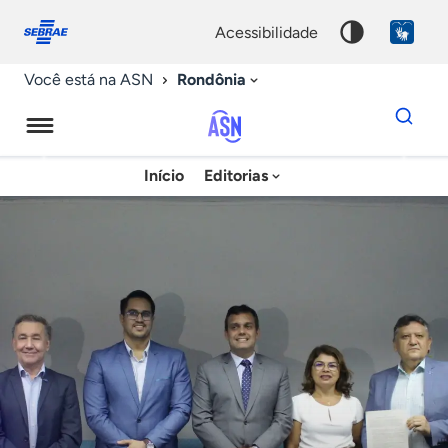
Fale
Acessibilidade
conosco
0
acessibilidade
9
Rondônia
Você está na ASN
Dados
para
busca
Agência
Início
Editorias
Palavra
Sebrae
chave
de
Notícias