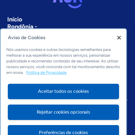
Início
Rondônia
Sobre a ASN
Aviso de Cookies
Últimas notícias
Entre em contato
Nós usamos cookies e outras tecnologias semelhantes para
Editorias
melhorar a sua experiência em nossos serviços, personalizar
publicidade e recomendar conteúdo de seu interesse. Ao utilizar
Economia & Política
nossos serviços, você concorda com tal monitoramento descrito
em nossa
Política de Privacidade
Inovação & Tecnologia
Cultura empreendedora
Dados
Aceitar todos os cookies
Arquivo
Rejeitar cookies opcionais
Preferências de cookies