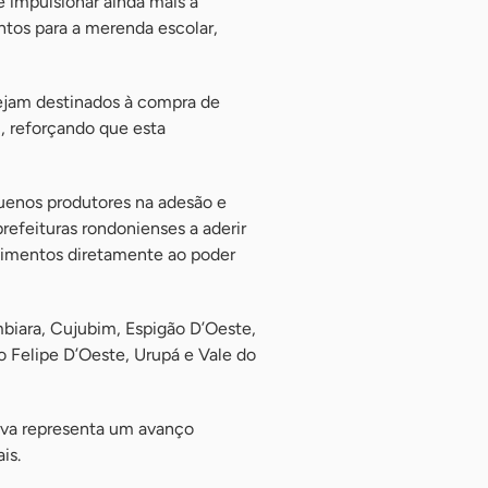
 impulsionar ainda mais a
entos para a merenda escolar,
ejam destinados à compra de
, reforçando que esta
quenos produtores na adesão e
refeituras rondonienses a aderir
alimentos diretamente ao poder
biara, Cujubim, Espigão D’Oeste,
o Felipe D’Oeste, Urupá e Vale do
tiva representa um avanço
is.