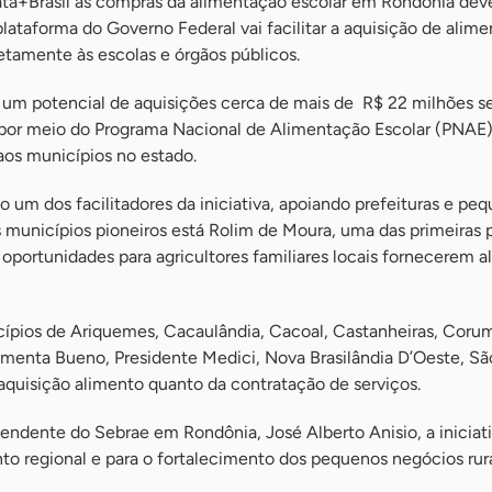
ta+Brasil às compras da alimentação escolar em Rondônia deve
 plataforma do Governo Federal vai facilitar a aquisição de alim
etamente às escolas e órgãos públicos.
 um potencial de aquisições cerca de mais de R$ 22 milhões s
r por meio do Programa Nacional de Alimentação Escolar (PNAE)
aos municípios no estado.
um dos facilitadores da iniciativa, apoiando prefeituras e pe
s municípios pioneiros está Rolim de Moura, uma das primeiras p
 oportunidades para agricultores familiares locais fornecerem 
ípios de Ariquemes, Cacaulândia, Cacoal, Castanheiras, Corum
Pimenta Bueno, Presidente Medici, Nova Brasilândia D’Oeste, Sã
 aquisição alimento quanto da contratação de serviços.
tendente do Sebrae em Rondônia, José Alberto Anisio, a inicia
o regional e para o fortalecimento dos pequenos negócios rura