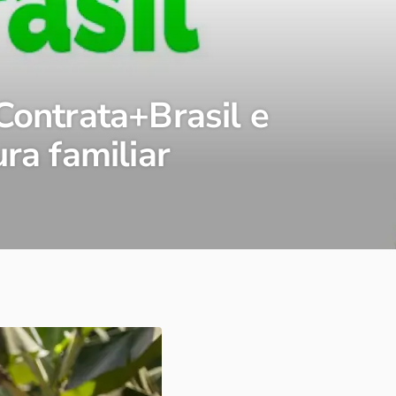
Contrata+Brasil e
ra familiar