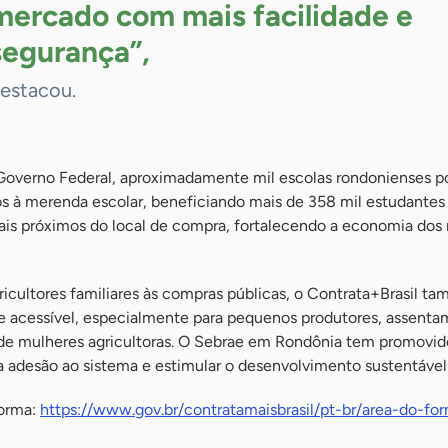
mercado com mais facilidade e
segurança”,
estacou.
overno Federal, aproximadamente mil escolas rondonienses pod
os à merenda escolar, beneficiando mais de 358 mil estudantes
is próximos do local de compra, fortalecendo a economia dos 
ricultores familiares às compras públicas, o Contrata+Brasil ta
e e acessível, especialmente para pequenos produtores, assent
 de mulheres agricultoras. O Sebrae em Rondônia tem promovid
r a adesão ao sistema e estimular o desenvolvimento sustentáve
forma:
https://www.gov.br/contratamaisbrasil/pt-br/area-do-for