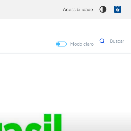
acessibilidade
Dados
Buscar
para
Modo claro
busca
Palavra
chave