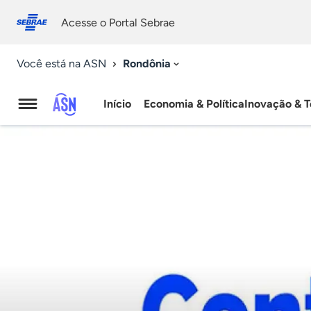
Fale
Acessibilidade
conosco
0
Acesse o Portal Sebrae
9
Rondônia
Você está na ASN
Início
Economia & Política
Inovação & T
Agência
Sebrae
de
Notícias