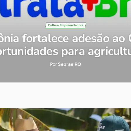
Cultura Empreendedora
ia fortalece adesão ao 
rtunidades para agricultu
Por
Sebrae RO