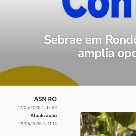
Sebrae em Rondôn
amplia opo
ASN RO
-
12/05/2026 às 15:59
Atualização
19/05/2026 às 11:13