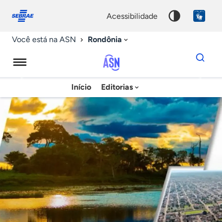
Fale
Acessibilidade
conosco
0
acessibilidade
9
Rondônia
Você está na ASN
Dados
para
busca
Agência
Início
Editorias
Palavra
Sebrae
chave
de
Notícias