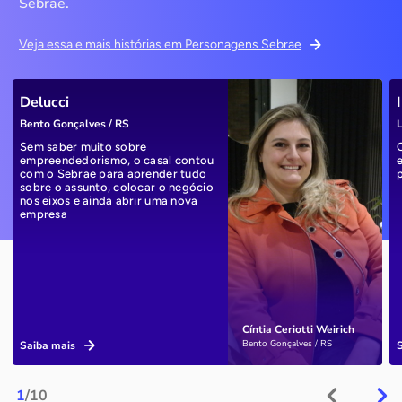
Sebrae.
Veja essa e mais histórias em Personagens Sebrae
Delucci
Bento Gonçalves / RS
L
Sem saber muito sobre
empreendedorismo, o casal contou
com o Sebrae para aprender tudo
sobre o assunto, colocar o negócio
nos eixos e ainda abrir uma nova
empresa
Cíntia Ceriotti Weirich
Bento Gonçalves / RS
Saiba mais
1
/10