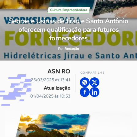
Cultura Empreendedora
Sebrae e Usinas de Jirau e Santo Antônio
oferecem qualificação para futuros
fornecedores
Por
Redação
ASN RO
COMPARTILHE
25/03/2025 às 13:41
Atualização
01/04/2025 às 10:53