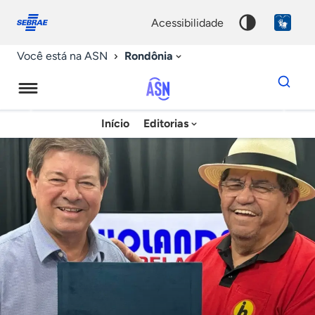
Fale
Acessibilidade
conosco
0
acessibilidade
9
Rondônia
Você está na ASN
Dados
para
busca
Agência
Início
Editorias
Palavra
Sebrae
chave
de
Notícias