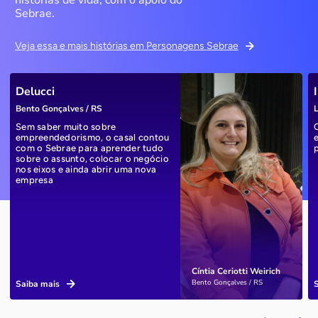
Sebrae.
Veja essa e mais histórias em Personagens Sebrae
Delucci
Bento Gonçalves / RS
L
Sem saber muito sobre
empreendedorismo, o casal contou
com o Sebrae para aprender tudo
sobre o assunto, colocar o negócio
nos eixos e ainda abrir uma nova
empresa
Cíntia Ceriotti Weirich
Bento Gonçalves / RS
Saiba mais