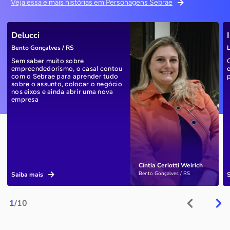
Veja essa e mais histórias em Personagens Sebrae
Delucci
Bento Gonçalves / RS
L
Sem saber muito sobre
empreendedorismo, o casal contou
com o Sebrae para aprender tudo
sobre o assunto, colocar o negócio
nos eixos e ainda abrir uma nova
empresa
Cíntia Ceriotti Weirich
Bento Gonçalves / RS
Saiba mais
1
/10