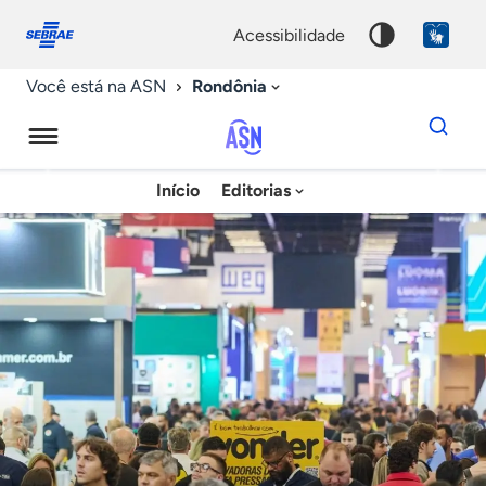
Fale
Acessibilidade
conosco
0
acessibilidade
9
Rondônia
Você está na ASN
Dados
para
busca
Agência
Início
Editorias
Palavra
Sebrae
chave
de
Notícias