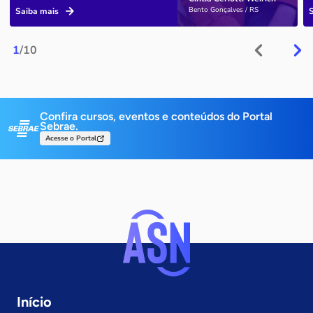
Bento Gonçalves / RS
Saiba mais
1
/10
Confira cursos, eventos e conteúdos do Portal
Sebrae.
Acesse o Portal
Início