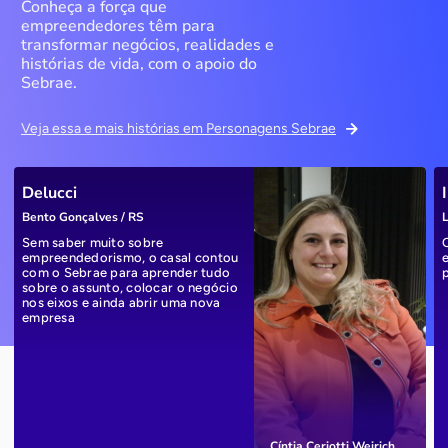
Conheça a força que
empreendedores têm para
transformar negócios, realidades e
histórias de vida, com o apoio do
Sebrae.
Veja essa e mais histórias em Personagens Sebrae
Delucci
Bento Gonçalves / RS
L
Sem saber muito sobre
empreendedorismo, o casal contou
com o Sebrae para aprender tudo
sobre o assunto, colocar o negócio
nos eixos e ainda abrir uma nova
empresa
Cíntia Ceriotti Weirich