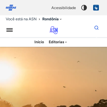
Fale
Acessibilidade
conosco
0
acessibilidade
9
Rondônia
Você está na ASN
Dados
para
busca
Agência
Início
Editorias
Palavra
Sebrae
chave
de
Notícias