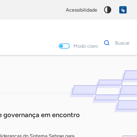
acessibilidade
Dados
Buscar
para
Modo claro
busca
Palavra
chave
e governança em encontro
 lideranças do Sistema Sebrae para