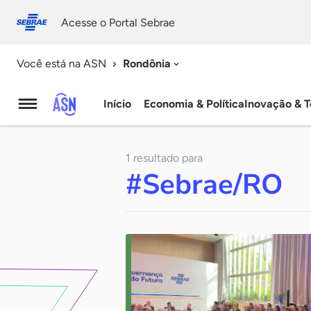
Fale
Acessibilidade
conosco
0
Acesse o Portal Sebrae
9
Rondônia
Você está na ASN
Início
Economia & Política
Inovação & T
Agência
Sebrae
1 resultado para
de
#Sebrae/RO
Notícias