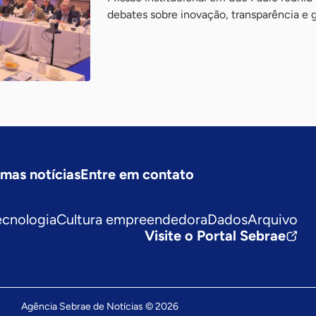
debates sobre inovação, transparência e 
imas notícias
Entre em contato
ecnologia
Cultura empreendedora
Dados
Arquivo
Visite o Portal Sebrae
Agência Sebrae de Notícias © 2026