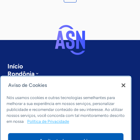
Início
Rondônia
Sobre a ASN
Aviso de Cookies
Últimas notícias
Entre em contato
Nós usamos cookies e outras tecnologias semelhantes para
Editorias
melhorar a sua experiência em nossos serviços, personalizar
publicidade e recomendar conteúdo de seu interesse. Ao utilizar
Economia & Política
nossos serviços, você concorda com tal monitoramento descrito
em nossa
Política de Privacidade
Inovação & Tecnologia
Cultura empreendedora
Dados