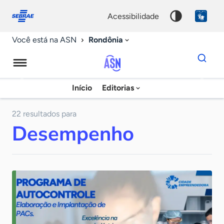
Fale
Acessibilidade
conosco
0
acessibilidade
9
Rondônia
Você está na ASN
Dados
para
busca
Agência
Início
Editorias
Palavra
Sebrae
chave
de
22 resultados para
Desempenho
Notícias