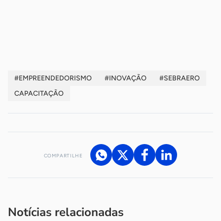
-
-
#EMPREENDEDORISMO
#INOVAÇÃO
#SEBRAERO
CAPACITAÇÃO
COMPARTILHE
Acesse nossos canais de atendimento
Ficou com alguma dúvida?
.
Se
você é um profissional da imprensa, entre em contato pelo
imprensa@sebrae.com.br
fale com a ASN em cada UF
ou
Notícias relacionadas