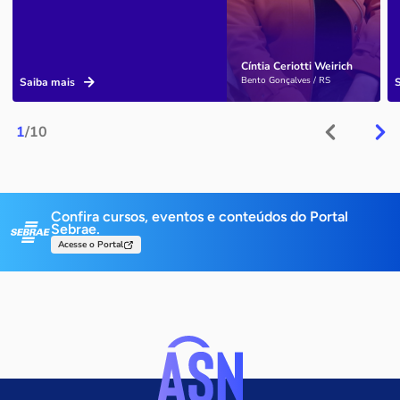
Cíntia Ceriotti Weirich
Bento Gonçalves / RS
Saiba mais
1
/10
Confira cursos, eventos e conteúdos do Portal
Sebrae.
Acesse o Portal