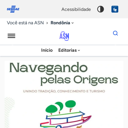
Fale
Acessibilidade
conosco
0
acessibilidade
9
Rondônia
Você está na ASN
Dados
para
busca
Agência
Início
Editorias
Palavra
Sebrae
chave
de
Notícias