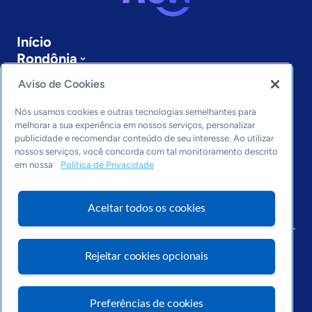
Início
Rondônia
Sobre a ASN
Aviso de Cookies
Últimas notícias
Entre em contato
Nós usamos cookies e outras tecnologias semelhantes para
Editorias
melhorar a sua experiência em nossos serviços, personalizar
publicidade e recomendar conteúdo de seu interesse. Ao utilizar
Economia & Política
nossos serviços, você concorda com tal monitoramento descrito
em nossa
Política de Privacidade
Inovação & Tecnologia
Cultura empreendedora
Dados
Aceitar todos os cookies
Arquivo
Rejeitar cookies opcionais
Preferências de cookies