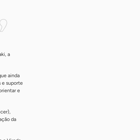
ki, a
que ainda
 e suporte
rientar e
cer),
zação da