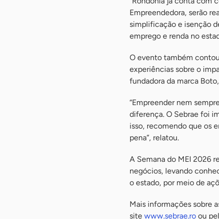
“Rondônia já conta com c
Empreendedora, serão rea
simplificação e isenção d
emprego e renda no estad
O evento também contou 
experiências sobre o impa
fundadora da marca Boto,
“Empreender nem sempre é
diferença. O Sebrae foi 
isso, recomendo que os 
pena”, relatou.
A Semana do MEI 2026 re
negócios, levando conhe
o estado, por meio de açõe
Mais informações sobre 
site
www.sebrae.ro
ou pel