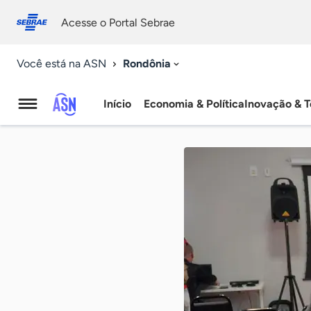
Fale
Acessibilidade
conosco
0
Acesse o Portal Sebrae
9
Rondônia
Você está na ASN
Início
Economia & Política
Inovação & T
Agência
Sebrae
de
Notícias