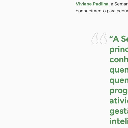
Viviane Padilha
, a Seman
conhecimento para peque
“A S
prin
conh
quem
quem
prog
ativ
gest
inte