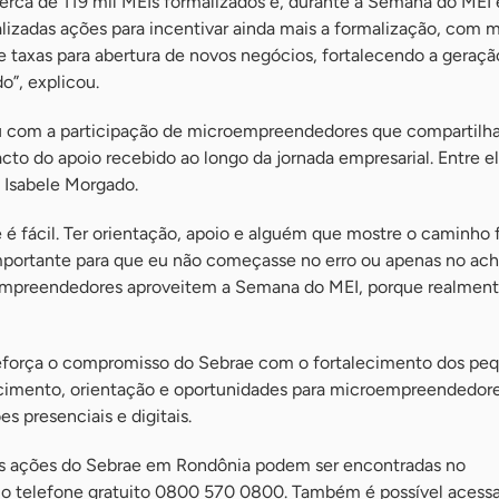
erca de 119 mil MEIs formalizados e, durante a Semana do MEI 
lizadas ações para incentivar ainda mais a formalização, com 
e taxas para abertura de novos negócios, fortalecendo a geraçã
o”, explicou.
com a participação de microempreendedores que compartilh
cto do apoio recebido ao longo da jornada empresarial. Entre el
 Isabele Morgado.
 fácil. Ter orientação, apoio e alguém que mostre o caminho f
importante para que eu não começasse no erro ou apenas no ach
empreendedores aproveitem a Semana do MEI, porque realment
força o compromisso do Sebrae com o fortalecimento dos pe
cimento, orientação e oportunidades para microempreendedore
s presenciais e digitais.
as ações do Sebrae em Rondônia podem ser encontradas no
o telefone gratuito 0800 570 0800. Também é possível acessar