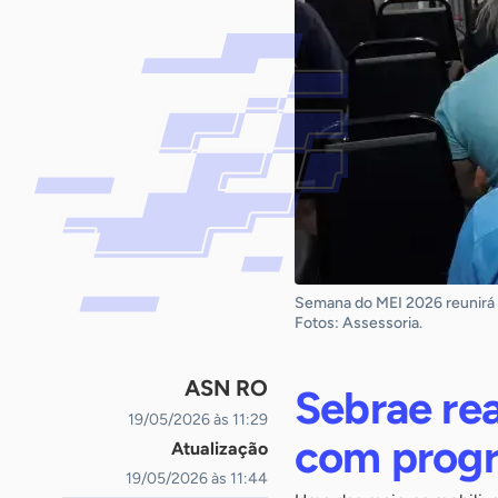
Semana do MEI 2026 reunirá 
Fotos: Assessoria.
ASN RO
Sebrae re
19/05/2026 às 11:29
com progr
Atualização
19/05/2026 às 11:44