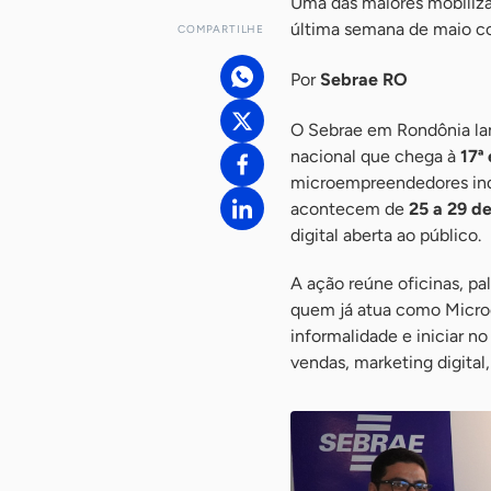
Uma das maiores mobiliz
última semana de maio co
COMPARTILHE
Por
Sebrae RO
O Sebrae em Rondônia la
nacional que chega à
17ª
microempreendedores indi
acontecem de
25 a 29 d
digital aberta ao público.
A ação reúne oficinas, pal
quem já atua como Microe
informalidade e iniciar n
vendas, marketing digital,