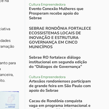
ce na
Cultura Empreendedora
Evento Conexão Mulheres que
Prosperam recebe apoio do
Sebrae
SEBRAE RONDÔNIA FORTALECE
ciativa
ECOSSISTEMAS LOCAIS DE
INOVAÇÃO E ESTRUTURA
idades
GOVERNANÇA EM CINCO
gramação
MUNICÍPIOS
Sebrae RO fortalece diálogo
institucional em segunda edição
tanto para
do “Diálogos de Governança”
a
anceira,
Cultura Empreendedora
ito.
Artesãos rondonienses participam
de grande feira em São Paulo com
apoio do Sebrae
Cacau de Rondônia conquista
vaga em programa internacional e