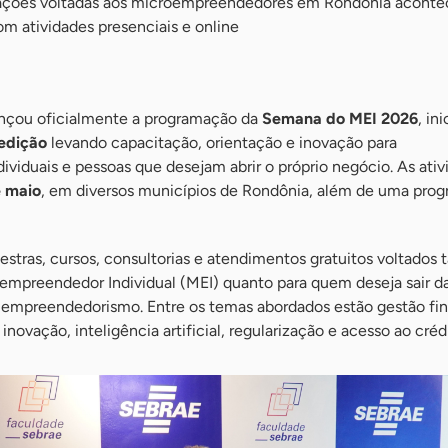
ações voltadas aos microempreendedores em Rondônia aconte
m atividades presenciais e online
nçou oficialmente a programação da
Semana do MEI 2026
, ini
 edição
levando capacitação, orientação e inovação para
viduais e pessoas que desejam abrir o próprio negócio. As ativ
e maio
, em diversos municípios de Rondônia, além de uma pro
estras, cursos, consultorias e atendimentos gratuitos voltados 
mpreendedor Individual (MEI) quanto para quem deseja sair d
o empreendedorismo. Entre os temas abordados estão gestão fin
 inovação, inteligência artificial, regularização e acesso ao créd