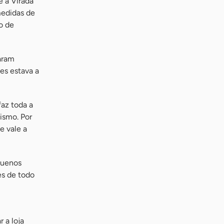
e a Virada
medidas de
o de
aram
es estava a
az toda a
ismo. Por
e vale a
quenos
s de todo
 a loja