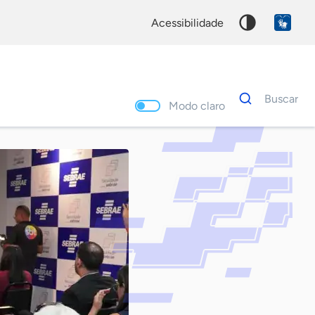
acessibilidade
Dados
Buscar
para
Modo claro
busca
Palavra
chave