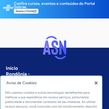
Confira cursos, eventos e conteúdos do Portal
Sebrae.
Acesse o Portal
Início
Rondônia
Sobre a ASN
Aviso de Cookies
Últimas notícias
Entre em contato
Nós usamos cookies e outras tecnologias semelhantes para
Editorias
melhorar a sua experiência em nossos serviços, personalizar
publicidade e recomendar conteúdo de seu interesse. Ao utilizar
Economia & Política
nossos serviços, você concorda com tal monitoramento descrito