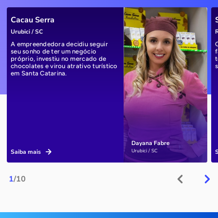
Cacau Serra
Urubici / SC
R
A empreendedora decidiu seguir
seu sonho de ter um negócio
próprio, investiu no mercado de
chocolates e virou atrativo turístico
em Santa Catarina.
Dayana Fabre
Urubici / SC
Saiba mais
1
/10