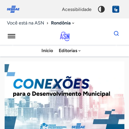
Fale
Acessibilidade
conosco
0
acessibilidade
9
Rondônia
Você está na ASN
Dados
para
busca
Agência
Início
Editorias
Palavra
Sebrae
chave
de
Notícias