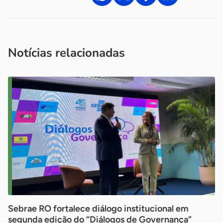
Acesse nossos canais de atendimento
Ficou com alguma dúvida?
.
Se
você é um profissional da imprensa, entre em contato pelo
imprensa@sebrae.com.br
fale com a ASN em cada UF
ou
Notícias relacionadas
Sebrae RO fortalece diálogo institucional em
segunda edição do “Diálogos de Governança”