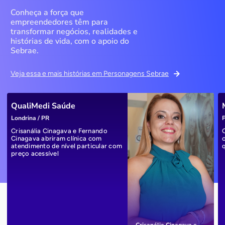
Conheça a força que
empreendedores têm para
transformar negócios, realidades e
histórias de vida, com o apoio do
Sebrae.
Veja essa e mais histórias em Personagens Sebrae
QualiMedi Saúde
Londrina / PR
P
Crisanália Cinagava e Fernando
Cinagava abriram clínica com
atendimento de nível particular com
preço acessível