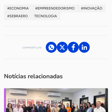
#ECONOMIA
#EMPREENDEDORISMO
#INOVAÇÃO
#SEBRAERO
TECNOLOGIA
COMPARTILHE
Acesse nossos canais de atendimento
Ficou com alguma dúvida?
.
Se
você é um profissional da imprensa, entre em contato pelo
imprensa@sebrae.com.br
fale com a ASN em cada UF
ou
Notícias relacionadas