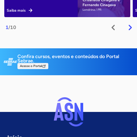
Crisanália Cinagava e
Fernando Cinagava
Londrina / PR
Saiba mais
1
/10
Confira cursos, eventos e conteúdos do Portal
Sebrae.
Acesse o Portal