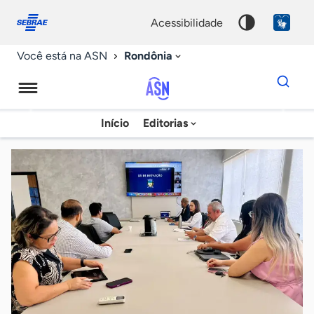
Fale
Acessibilidade
conosco
0
acessibilidade
9
Rondônia
Você está na ASN
Dados
para
busca
Agência
Início
Editorias
Palavra
Sebrae
chave
de
Notícias