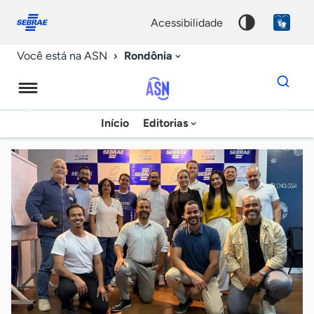
Fale
Acessibilidade
conosco
0
acessibilidade
9
Rondônia
Você está na ASN
Dados
para
busca
Agência
Início
Editorias
Palavra
Sebrae
chave
de
Notícias