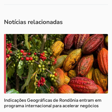
Acesse nossos canais de atendimento
Ficou com alguma dúvida?
.
Se
você é um profissional da imprensa, entre em contato pelo
imprensa@sebrae.com.br
fale com a ASN em cada UF
ou
Notícias relacionadas
Indicações Geográficas de Rondônia entram em
programa internacional para acelerar negócios