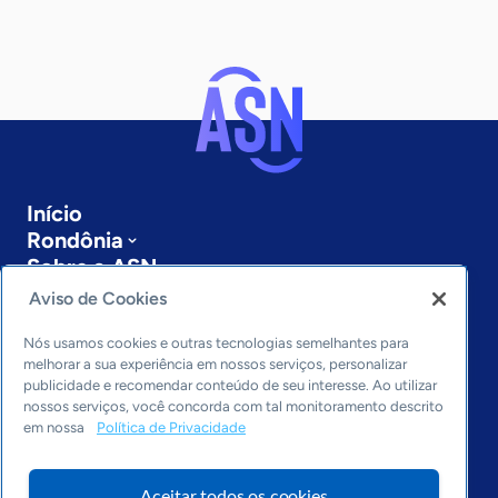
Início
Rondônia
Sobre a ASN
Últimas notícias
Aviso de Cookies
Entre em contato
Editorias
Nós usamos cookies e outras tecnologias semelhantes para
melhorar a sua experiência em nossos serviços, personalizar
publicidade e recomendar conteúdo de seu interesse. Ao utilizar
Economia & Política
nossos serviços, você concorda com tal monitoramento descrito
Inovação & Tecnologia
em nossa
Política de Privacidade
Cultura empreendedora
Dados
Aceitar todos os cookies