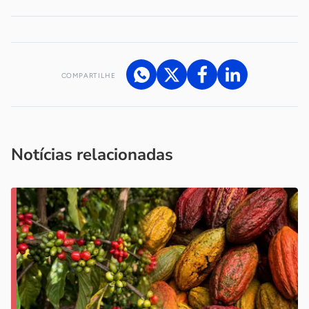
COMPARTILHE
Acesse nossos canais de atendimento
Ficou com alguma dúvida?
.
Se
você é um profissional da imprensa, entre em contato pelo
imprensa@sebrae.com.br
fale com a ASN em cada UF
ou
Notícias relacionadas