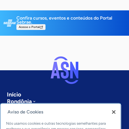
Confira cursos, eventos e conteúdos do Portal
Sebrae.
Acesse o Portal
Início
Rondônia
Sobre a ASN
Aviso de Cookies
Últimas notícias
Entre em contato
Nós usamos cookies e outras tecnologias semelhantes para
melhorar a sua experiência em nossos serviços, personalizar