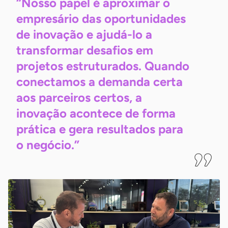
“Nosso papel é aproximar o
empresário das oportunidades
de inovação e ajudá-lo a
transformar desafios em
projetos estruturados. Quando
conectamos a demanda certa
aos parceiros certos, a
inovação acontece de forma
prática e gera resultados para
o
negócio.”