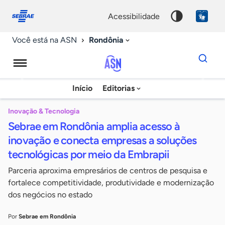
Fale
Acessibilidade
conosco
0
acessibilidade
9
Rondônia
Você está na ASN
Dados
para
busca
Agência
Início
Editorias
Palavra
Sebrae
chave
de
Inovação & Tecnologia
Sebrae em Rondônia amplia acesso à
Notícias
inovação e conecta empresas a soluções
tecnológicas por meio da Embrapii
Parceria aproxima empresários de centros de pesquisa e
fortalece competitividade, produtividade e modernização
dos negócios no estado
Por
Sebrae em Rondônia