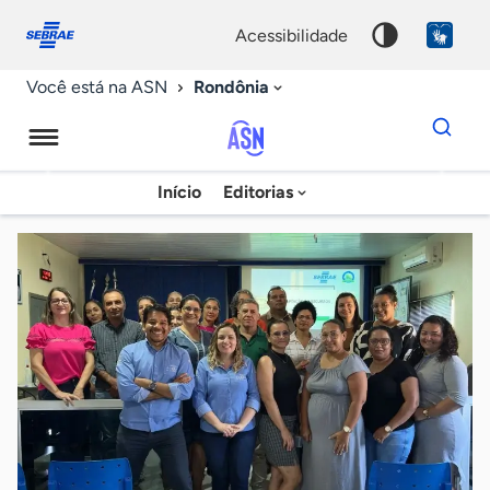
Fale
Acessibilidade
conosco
0
acessibilidade
9
Rondônia
Você está na ASN
Dados
para
busca
Agência
Início
Editorias
Palavra
Sebrae
chave
de
Notícias