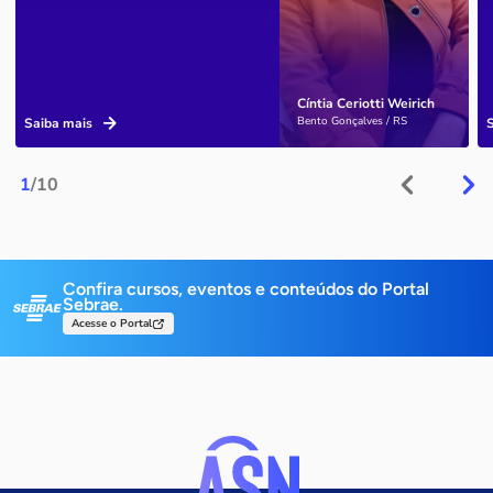
Cíntia Ceriotti Weirich
Bento Gonçalves / RS
Saiba mais
1
/10
Confira cursos, eventos e conteúdos do Portal
Sebrae.
Acesse o Portal