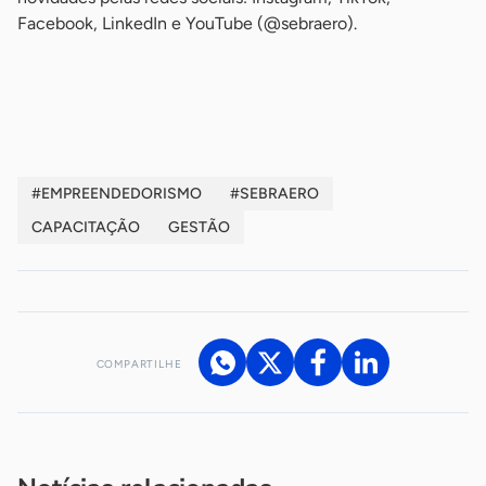
Facebook, LinkedIn e YouTube (@sebraero).
-
#EMPREENDEDORISMO
#SEBRAERO
CAPACITAÇÃO
GESTÃO
COMPARTILHE
Acesse nossos canais de atendimento
Ficou com alguma dúvida?
.
Se
você é um profissional da imprensa, entre em contato pelo
imprensa@sebrae.com.br
fale com a ASN em cada UF
ou