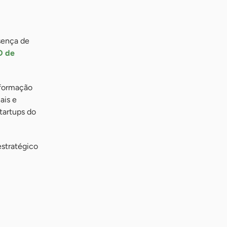
sença de
O de
sformação
ais e
tartups do
estratégico