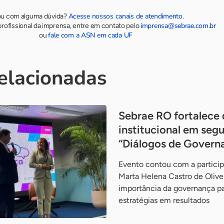
Acesse nossos canais de atendimento
ou com alguma dúvida?
.
imprensa@sebrae.com.br
rofissional da imprensa, entre em contato pelo
fale com a ASN em cada UF
ou
relacionadas
Sebrae RO fortalece 
institucional em seg
“Diálogos de Govern
Evento contou com a particip
Marta Helena Castro de Olive
importância da governança pa
estratégias em resultados