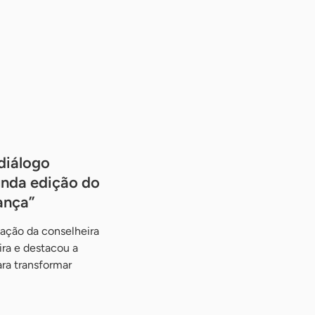
diálogo
unda edição do
ança”
ação da conselheira
ira e destacou a
ra transformar