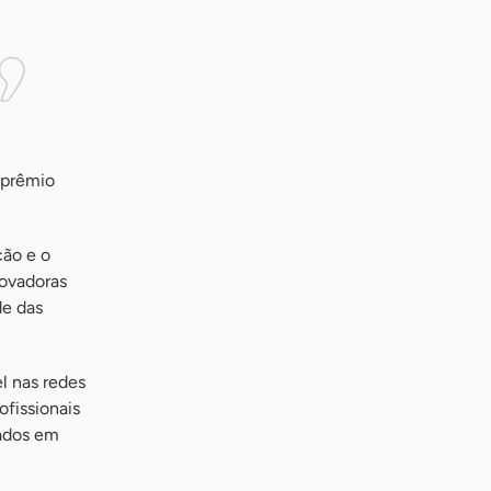
 prêmio
ção e o
novadoras
de das
el nas redes
ofissionais
sados em