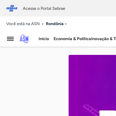
Fale
Acessibilidade
conosco
0
Acesse o Portal Sebrae
9
Rondônia
Você está na ASN
Início
Economia & Política
Inovação & T
Agência
Sebrae
de
Notícias