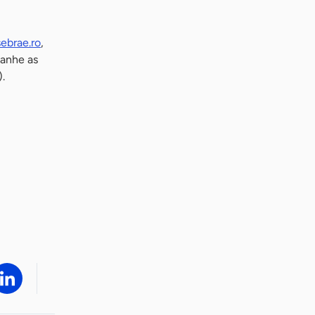
ebrae.ro
,
anhe as
.