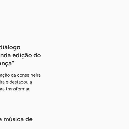
diálogo
unda edição do
ança”
ação da conselheira
ira e destacou a
ra transformar
a música de