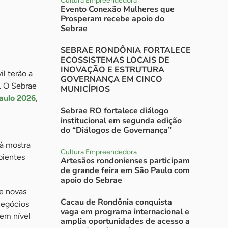
Cultura Empreendedora
Evento Conexão Mulheres que
Prosperam recebe apoio do
Sebrae
SEBRAE RONDÔNIA FORTALECE
ECOSSISTEMAS LOCAIS DE
INOVAÇÃO E ESTRUTURA
l terão a
GOVERNANÇA EM CINCO
. O Sebrae
MUNICÍPIOS
aulo 2026
,
Sebrae RO fortalece diálogo
institucional em segunda edição
do “Diálogos de Governança”
 à mostra
Cultura Empreendedora
bientes
Artesãos rondonienses participam
de grande feira em São Paulo com
apoio do Sebrae
 e novas
Cacau de Rondônia conquista
negócios
vaga em programa internacional e
 em nível
amplia oportunidades de acesso a