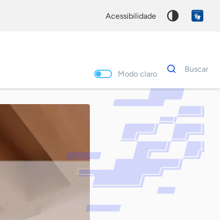
acessibilidade
Dados
Buscar
para
Modo claro
busca
Palavra
chave