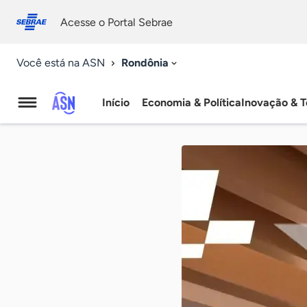
Fale
Acessibilidade
conosco
0
Acesse o Portal Sebrae
9
Rondônia
Você está na ASN
Início
Economia & Política
Inovação & T
Agência
Sebrae
de
Notícias