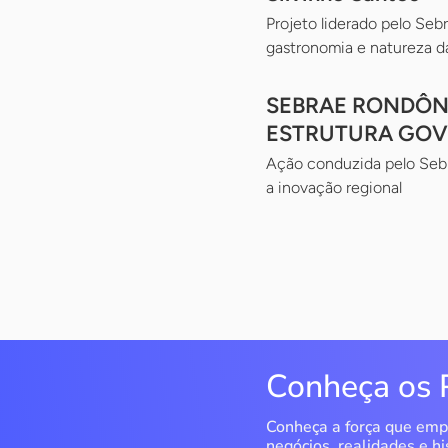
Projeto liderado pelo Sebr
gastronomia e natureza da
SEBRAE RONDÔNI
ESTRUTURA GOV
Ação conduzida pelo Sebr
a inovação regional
Conheça os 
Conheça a força que emp
negócios, realidades e hi