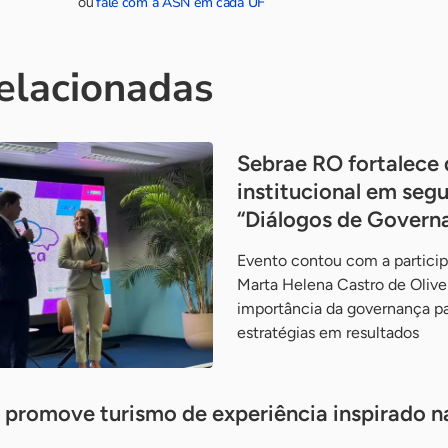
fale com a ASN em cada UF
ou
relacionadas
Sebrae RO fortalece 
institucional em seg
“Diálogos de Govern
Evento contou com a particip
Marta Helena Castro de Olive
importância da governança pa
estratégias em resultados
 promove turismo de experiência inspirado n