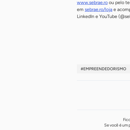
www.sebrae.ro
ou pelo te
em
sebrae.ro/loja
e acompa
LinkedIn e YouTube (@seb
-
-
#EMPREENDEDORISMO
Fic
Se você é um p