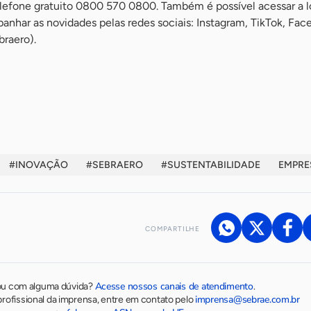
lefone gratuito 0800 570 0800. Também é possível acessar a lo
nhar as novidades pelas redes sociais: Instagram, TikTok, Fac
raero).
#INOVAÇÃO
#SEBRAERO
#SUSTENTABILIDADE
EMPRE
COMPARTILHE
Acesse nossos canais de atendimento
ou com alguma dúvida?
.
imprensa@sebrae.com.br
rofissional da imprensa, entre em contato pelo