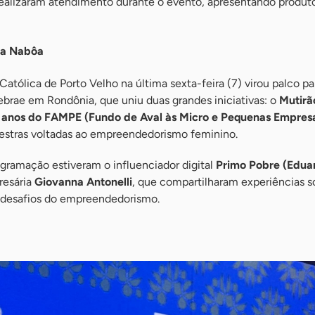
realizaram atendimento durante o evento, apresentando produt
da Nabôa
Católica de Porto Velho na última sexta-feira (7) virou palco pa
brae em Rondônia, que uniu duas grandes iniciativas: o
Mutirã
 anos do FAMPE (Fundo de Aval às Micro e Pequenas Empres
lestras voltadas ao empreendedorismo feminino.
gramação estiveram o influenciador digital
Primo Pobre (Edua
resária
Giovanna Antonelli
, que compartilharam experiências s
 desafios do empreendedorismo.