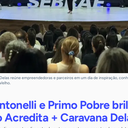
 Delas reúne empreendedoras e parceiros em um dia de inspiração, con
Velho.
tonelli e Primo Pobre br
o Acredita + Caravana Del