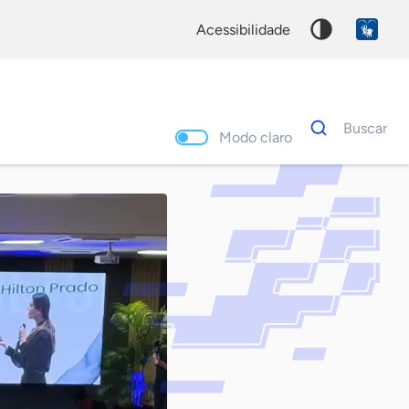
acessibilidade
Dados
Buscar
para
Modo claro
busca
Palavra
chave