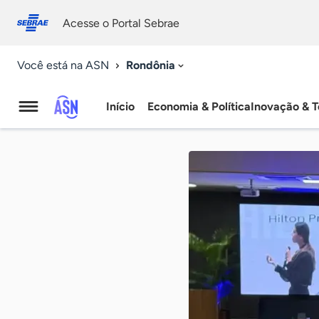
Fale
Acessibilidade
conosco
0
Acesse o Portal Sebrae
9
Rondônia
Você está na ASN
Início
Economia & Política
Inovação & T
Agência
Sebrae
de
Notícias