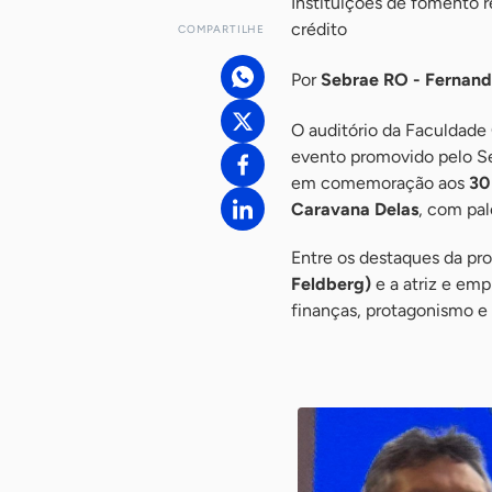
Instituições de fomento 
crédito
COMPARTILHE
Por
Sebrae RO - Fernan
O auditório da Faculdade 
evento promovido pelo Se
em comemoração aos
30
Caravana Delas
, com pa
Entre os destaques da pro
Feldberg)
e a atriz e emp
finanças, protagonismo e
-