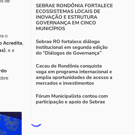
os de
SEBRAE RONDÔNIA FORTALECE
ECOSSISTEMAS LOCAIS DE
INOVAÇÃO E ESTRUTURA
GOVERNANÇA EM CINCO
MUNICÍPIOS
ra o
Sebrae RO fortalece diálogo
o Acredita
,
institucional em segunda edição
as)
, e a
do “Diálogos de Governança”
Cacau de Rondônia conquista
rdo
vaga em programa internacional e
amplia oportunidades de acesso a
obre
mercados e investimentos
Fórum Municipalista contou com
participação e apoio do Sebrae