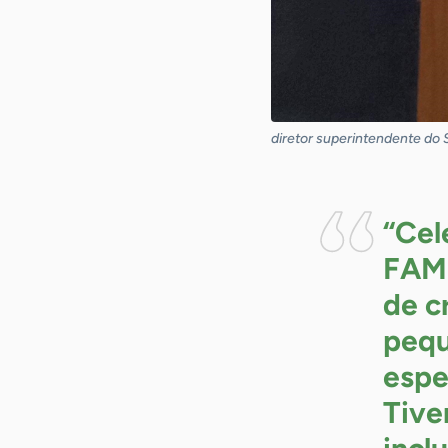
diretor superintendente do 
“Cel
FAMP
de c
pequ
espe
Tive