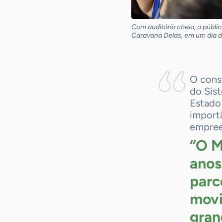
Com auditório cheio, o públ
Caravana Delas, em um dia d
O cons
do Sis
Estado 
importâ
empree
“O M
anos
parc
movi
gran