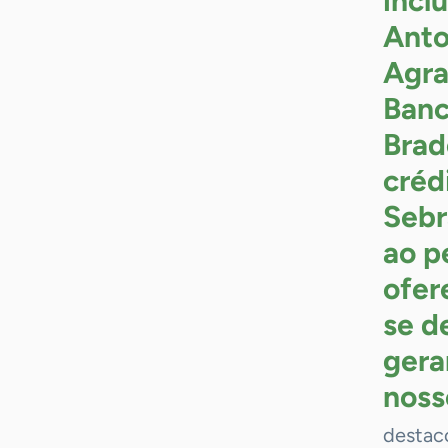
incl
Anto
Agra
Banc
Brad
créd
Sebr
ao p
ofer
se d
gera
noss
destac