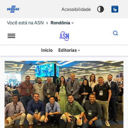
Fale
Acessibilidade
conosco
0
acessibilidade
9
Rondônia
Você está na ASN
Dados
para
busca
Agência
Início
Editorias
Palavra
Sebrae
chave
de
Notícias