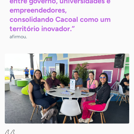
entre governo, universidades e
empreendedores,
consolidando Cacoal como um
território inovador.”
afirmou.