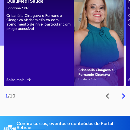
QualiMedi Saúde
Londrina / PR
P
Crisanália Cinagava e Fernando
Cinagava abriram clínica com
atendimento de nível particular com
preço acessível
Crisanália Cinagava e
Fernando Cinagava
Londrina / PR
Saiba mais
1
/10
Confira cursos, eventos e conteúdos do Portal
Sebrae.