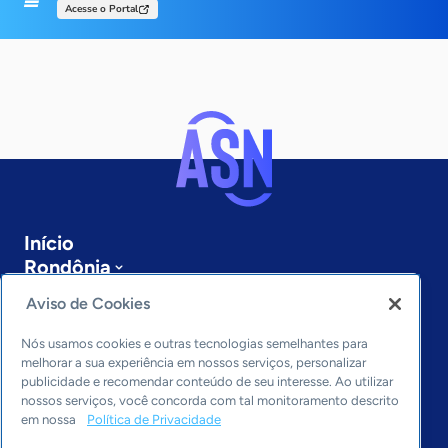
Acesse o Portal
Início
Rondônia
Sobre a ASN
Aviso de Cookies
Últimas notícias
Entre em contato
Nós usamos cookies e outras tecnologias semelhantes para
Editorias
melhorar a sua experiência em nossos serviços, personalizar
publicidade e recomendar conteúdo de seu interesse. Ao utilizar
Economia & Política
nossos serviços, você concorda com tal monitoramento descrito
em nossa
Política de Privacidade
Inovação & Tecnologia