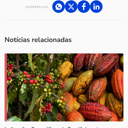
COMPARTILHE
Acesse nossos canais de atendimento
Ficou com alguma dúvida?
.
Se
você é um profissional da imprensa, entre em contato pelo
imprensa@sebrae.com.br
fale com a ASN em cada UF
ou
Notícias relacionadas