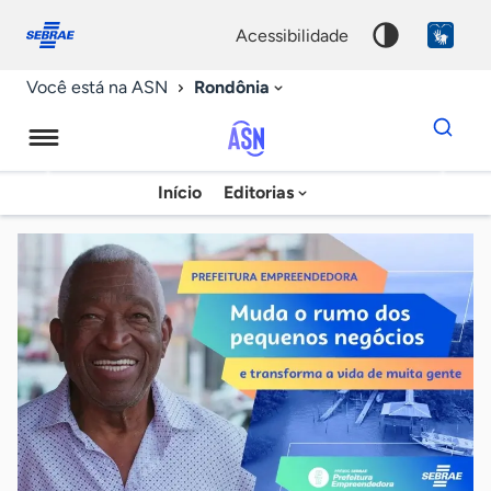
Fale
Acessibilidade
conosco
0
acessibilidade
9
Rondônia
Você está na ASN
Dados
para
busca
Agência
Início
Editorias
Palavra
Sebrae
chave
de
Notícias