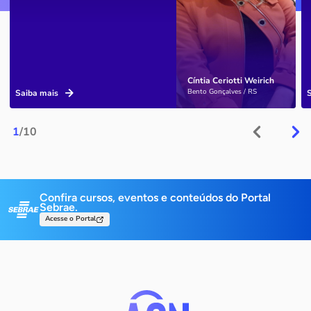
Cíntia Ceriotti Weirich
Bento Gonçalves / RS
Saiba mais
1
/10
Confira cursos, eventos e conteúdos do Portal
Sebrae.
Acesse o Portal