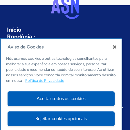
Início
Rondônia
Sobre a ASN
Aviso de Cookies
Últimas notícias
Entre em contato
Nós usamos cookies e outras tecnologias semelhantes para
Editorias
melhorar a sua experiência em nossos serviços, personalizar
publicidade e recomendar conteúdo de seu interesse. Ao utilizar
Economia & Política
nossos serviços, você concorda com tal monitoramento descrito
em nossa
Política de Privacidade
Inovação & Tecnologia
Cultura empreendedora
Dados
Aceitar todos os cookies
Arquivo
Rejeitar cookies opcionais