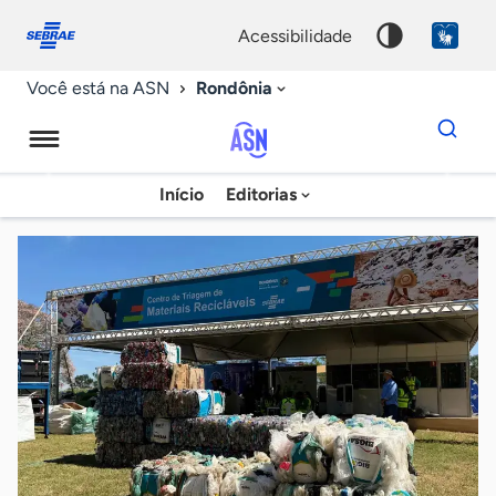
Fale
Acessibilidade
conosco
0
acessibilidade
9
Rondônia
Você está na ASN
Dados
para
busca
Agência
Início
Editorias
Palavra
Sebrae
chave
de
Notícias