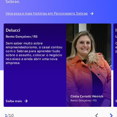
Sebrae.
Veja essa e mais histórias em Personagens Sebrae
Delucci
Bento Gonçalves / RS
L
Sem saber muito sobre
empreendedorismo, o casal contou
com o Sebrae para aprender tudo
sobre o assunto, colocar o negócio
nos eixos e ainda abrir uma nova
empresa
Cíntia Ceriotti Weirich
Bento Gonçalves / RS
Saiba mais
1
/10