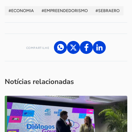
#ECONOMIA
#EMPREENDEDORISMO
#SEBRAERO
COMPARTILHE
Acesse nossos canais de atendimento
Ficou com alguma dúvida?
.
Se
você é um profissional da imprensa, entre em contato pelo
imprensa@sebrae.com.br
fale com a ASN em cada UF
ou
Notícias relacionadas