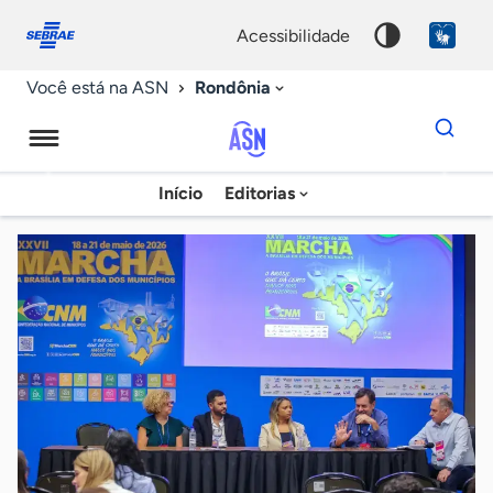
Fale
Acessibilidade
conosco
0
acessibilidade
9
Rondônia
Você está na ASN
Dados
para
busca
Agência
Início
Editorias
Palavra
Sebrae
chave
de
Notícias