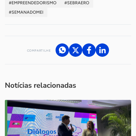
#EMPREENDEDORISMO
#SEBRAERO
#SEMANADOMEI
COMPARTILHE
Acesse nossos canais de atendimento
Ficou com alguma dúvida?
.
Se
você é um profissional da imprensa, entre em contato pelo
imprensa@sebrae.com.br
fale com a ASN em cada UF
ou
Notícias relacionadas