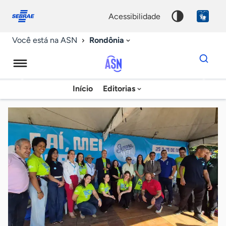
Fale
Acessibilidade
conosco
0
acessibilidade
9
Rondônia
Você está na ASN
Dados
para
busca
Agência
Início
Editorias
Palavra
Sebrae
chave
de
Notícias