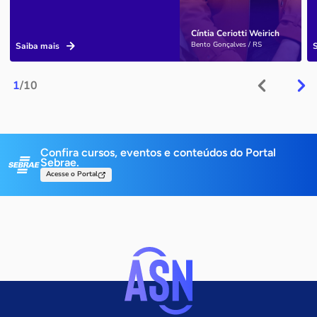
Cíntia Ceriotti Weirich
Bento Gonçalves / RS
Saiba mais
1
/10
Confira cursos, eventos e conteúdos do Portal
Sebrae.
Acesse o Portal