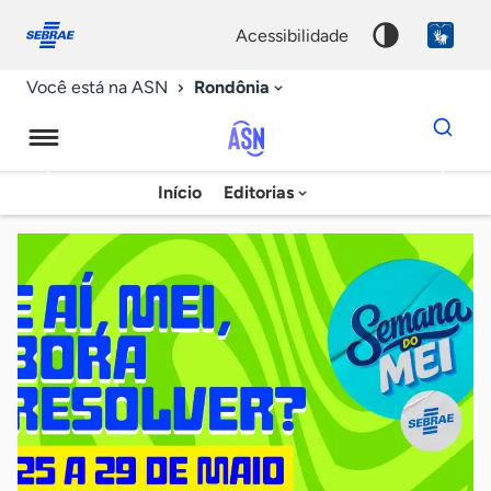
Fale
Acessibilidade
conosco
0
acessibilidade
9
Rondônia
Você está na ASN
Dados
para
busca
Agência
Início
Editorias
Palavra
Sebrae
chave
de
Notícias