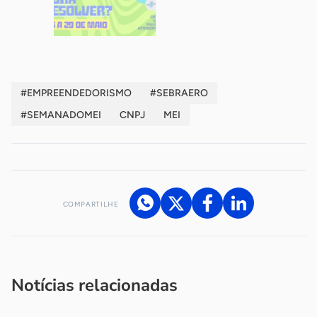
#EMPREENDEDORISMO
#SEBRAERO
#SEMANADOMEI
CNPJ
MEI
COMPARTILHE
Acesse nossos canais de atendimento
Ficou com alguma dúvida?
.
Se
você é um profissional da imprensa, entre em contato pelo
imprensa@sebrae.com.br
fale com a ASN em cada UF
ou
Notícias relacionadas