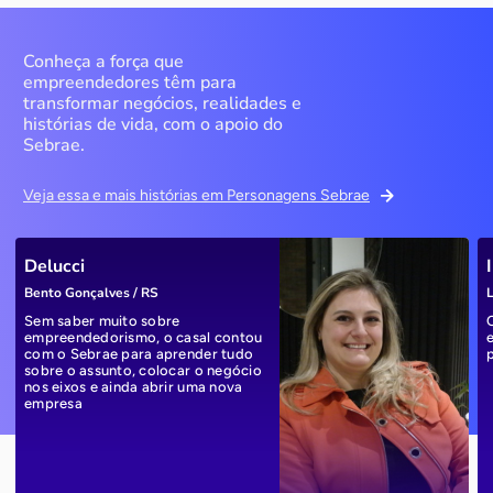
Conheça a força que
empreendedores têm para
transformar negócios, realidades e
histórias de vida, com o apoio do
Sebrae.
Veja essa e mais histórias em Personagens Sebrae
Delucci
Bento Gonçalves / RS
L
Sem saber muito sobre
empreendedorismo, o casal contou
com o Sebrae para aprender tudo
sobre o assunto, colocar o negócio
nos eixos e ainda abrir uma nova
empresa