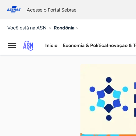
Fale
Acessibilidade
conosco
0
Acesse o Portal Sebrae
9
Rondônia
Você está na ASN
Início
Economia & Política
Inovação & T
Agência
Sebrae
de
Notícias