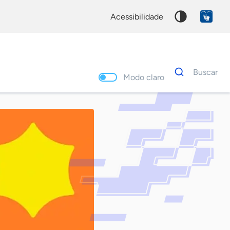
acessibilidade
Dados
Buscar
para
Modo claro
busca
Palavra
chave