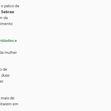
 o palco da
o Sebrae
am da
lvimento
nidades e
 da mulher
o de
e duas
ao
 mais de
editarem em