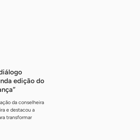
diálogo
unda edição do
ança”
ação da conselheira
ira e destacou a
ra transformar