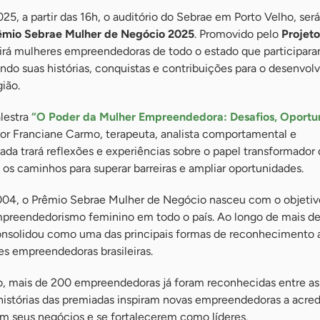
25, a partir das 16h, o auditório do Sebrae em Porto Velho, será
êmio Sebrae Mulher de Negócio 2025
. Promovido pelo
Projet
nirá mulheres empreendedoras de todo o estado que participar
ndo suas histórias, conquistas e contribuições para o desenvo
ião.
alestra
“O Poder da Mulher Empreendedora: Desafios, Oportu
por Franciane Carmo, terapeuta, analista comportamental e
da trará reflexões e experiências sobre o papel transformador
os caminhos para superar barreiras e ampliar oportunidades.
004, o Prêmio Sebrae Mulher de Negócio nasceu com o objetiv
 empreendedorismo feminino em todo o país. Ao longo de mais d
 consolidou como uma das principais formas de reconhecimento 
s empreendedoras brasileiras.
o, mais de 200 empreendedoras já foram reconhecidas entre as
s histórias das premiadas inspiram novas empreendedoras a acr
em seus negócios e se fortalecerem como líderes.