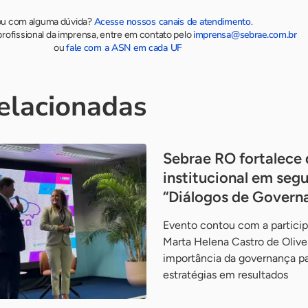
Acesse nossos canais de atendimento
ou com alguma dúvida?
.
imprensa@sebrae.com.br
rofissional da imprensa, entre em contato pelo
fale com a ASN em cada UF
ou
relacionadas
Sebrae RO fortalece 
institucional em seg
“Diálogos de Govern
Evento contou com a particip
Marta Helena Castro de Olive
importância da governança pa
estratégias em resultados