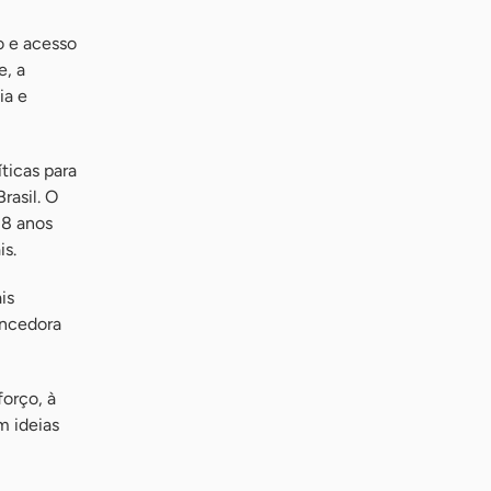
o e acesso
e, a
ia e
ticas para
rasil. O
18 anos
is.
is
encedora
orço, à
m ideias