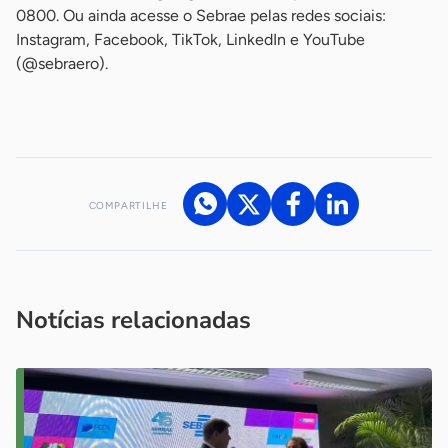
0800. Ou ainda acesse o Sebrae pelas redes sociais:
Instagram, Facebook, TikTok, LinkedIn e YouTube
(@sebraero).
-
COMPARTILHE
Acesse nossos canais de atendimento
Ficou com alguma dúvida?
.
Se
você é um profissional da imprensa, entre em contato pelo
imprensa@sebrae.com.br
fale com a ASN em cada UF
ou
Notícias relacionadas