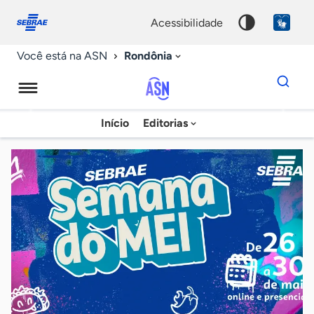
Fale
Acessibilidade
conosco
0
acessibilidade
9
Rondônia
Você está na ASN
Dados
para
busca
Agência
Início
Editorias
Palavra
Sebrae
chave
de
Notícias