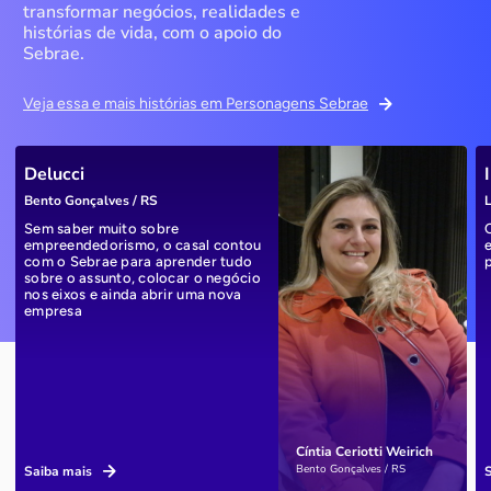
transformar negócios, realidades e
histórias de vida, com o apoio do
Sebrae.
Veja essa e mais histórias em Personagens Sebrae
Delucci
Bento Gonçalves / RS
L
Sem saber muito sobre
empreendedorismo, o casal contou
com o Sebrae para aprender tudo
sobre o assunto, colocar o negócio
nos eixos e ainda abrir uma nova
empresa
Cíntia Ceriotti Weirich
Bento Gonçalves / RS
Saiba mais