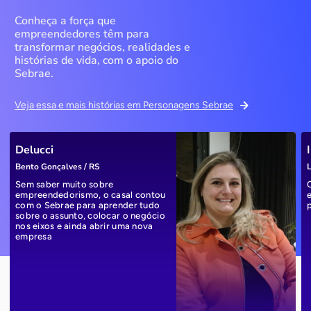
Conheça a força que
empreendedores têm para
transformar negócios, realidades e
histórias de vida, com o apoio do
Sebrae.
Veja essa e mais histórias em Personagens Sebrae
Delucci
Bento Gonçalves / RS
L
Sem saber muito sobre
empreendedorismo, o casal contou
com o Sebrae para aprender tudo
sobre o assunto, colocar o negócio
nos eixos e ainda abrir uma nova
empresa