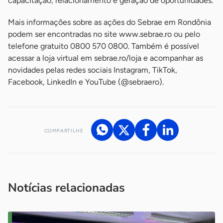
capacitação, relacionamento e geração de oportunidades.
Mais informações sobre as ações do Sebrae em Rondônia
podem ser encontradas no site www.sebrae.ro ou pelo
telefone gratuito 0800 570 0800. Também é possível
acessar a loja virtual em sebrae.ro/loja e acompanhar as
novidades pelas redes sociais Instagram, TikTok,
Facebook, LinkedIn e YouTube (@sebraero).
COMPARTILHE
Acesse nossos canais de atendimento
Ficou com alguma dúvida?
.
Se
você é um profissional da imprensa, entre em contato pelo
imprensa@sebrae.com.br
fale com a ASN em cada UF
ou
Notícias relacionadas