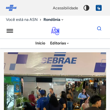
Fale
Acessibilidade
conosco
0
acessibilidade
9
Rondônia
Você está na ASN
Dados
para
busca
Agência
Início
Editorias
Palavra
Sebrae
chave
de
Notícias