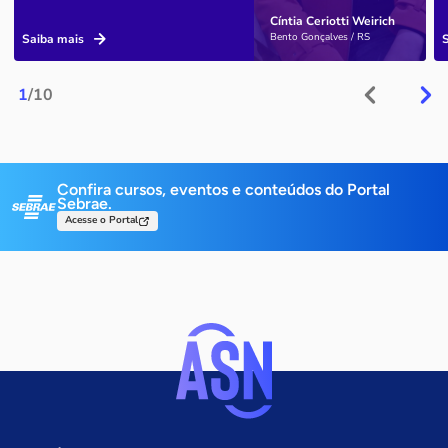
Cíntia Ceriotti Weirich
Bento Gonçalves / RS
Saiba mais
1
/10
Confira cursos, eventos e conteúdos do Portal
Sebrae.
Acesse o Portal