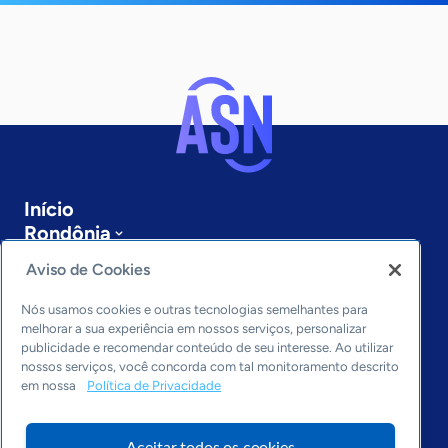
Início
Rondônia
Sobre a ASN
Aviso de Cookies
Últimas notícias
Entre em contato
Nós usamos cookies e outras tecnologias semelhantes para
Editorias
melhorar a sua experiência em nossos serviços, personalizar
publicidade e recomendar conteúdo de seu interesse. Ao utilizar
Economia & Política
nossos serviços, você concorda com tal monitoramento descrito
em nossa
Política de Privacidade
Inovação & Tecnologia
Cultura empreendedora
Dados