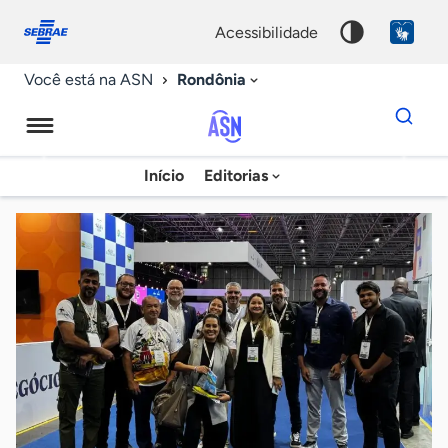
Fale
Acessibilidade
conosco
0
acessibilidade
9
Rondônia
Você está na ASN
Dados
para
busca
Agência
Início
Editorias
Palavra
Sebrae
chave
de
Notícias