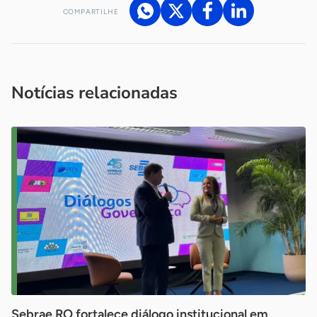
COMPARTILHE
Acesse nossos canais de atendimento
Ficou com alguma dúvida?
.
Se
você é um profissional da imprensa, entre em contato pelo
imprensa@sebrae.com.br
fale com a ASN em cada UF
ou
Notícias relacionadas
Sebrae RO fortalece diálogo institucional em