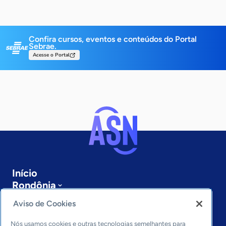
Confira cursos, eventos e conteúdos do Portal
Sebrae.
Acesse o Portal
Início
Rondônia
Sobre a ASN
Aviso de Cookies
Últimas notícias
Entre em contato
Nós usamos cookies e outras tecnologias semelhantes para