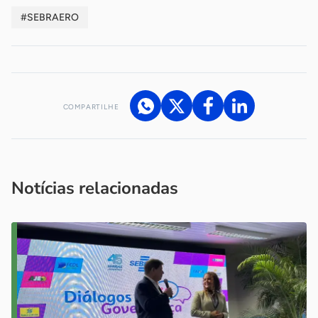
#SEBRAERO
COMPARTILHE
Acesse nossos canais de atendimento
Ficou com alguma dúvida?
.
Se
você é um profissional da imprensa, entre em contato pelo
imprensa@sebrae.com.br
fale com a ASN em cada UF
ou
Notícias relacionadas