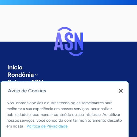
Início
Rondônia
Sobre a ASN
Últimas notícias
Aviso de Cookies
Entre em contato
Editorias
Nós usamos cookies e outras tecnologias semelhantes para
melhorar a sua experiência em nossos serviços, personalizar
publicidade e recomendar conteúdo de seu interesse. Ao utilizar
Economia & Política
nossos serviços, você concorda com tal monitoramento descrito
Inovação & Tecnologia
em nossa
Política de Privacidade
Cultura empreendedora