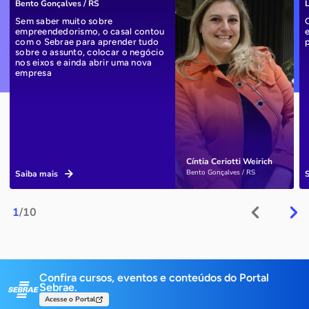
Bento Gonçalves / RS
L
Sem saber muito sobre
empreendedorismo, o casal contou
com o Sebrae para aprender tudo
sobre o assunto, colocar o negócio
nos eixos e ainda abrir uma nova
empresa
Cíntia Ceriotti Weirich
Bento Gonçalves / RS
Saiba mais
1
/10
Confira cursos, eventos e conteúdos do Portal
Sebrae.
Acesse o Portal