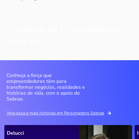
Conheça os Personagens
Sebrae
Conheça a força que
empreendedores têm para
transformar negócios, realidades e
histórias de vida, com o apoio do
Sebrae.
Veja essa e mais histórias em Personagens Sebrae
Delucci