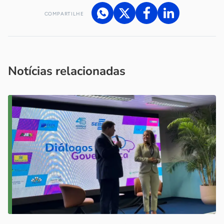
COMPARTILHE
Acesse nossos canais de atendimento
Ficou com alguma dúvida?
.
Se
você é um profissional da imprensa, entre em contato pelo
imprensa@sebrae.com.br
fale com a ASN em cada UF
ou
Notícias relacionadas