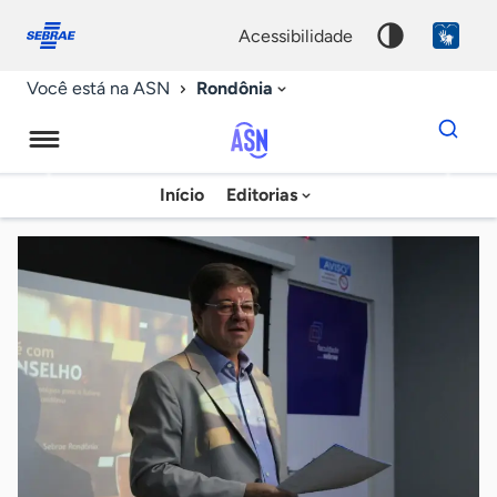
Fale
Acessibilidade
conosco
0
acessibilidade
9
Rondônia
Você está na ASN
Dados
para
busca
Agência
Início
Editorias
Palavra
Sebrae
chave
de
Notícias